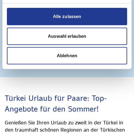
Weniger Preis mehr Urlaub
Alle zulassen
Handverlesene Angebote – günstig!
Genießen Sie Ihren Urlaub mit dem guten
Auswahl erlauben
Gefühl, den bestmöglichen Preis gezahlt zu
haben.
Ablehnen
Türkei Urlaub für Paare: Top-
Angebote für den Sommer!
Genießen Sie Ihren Urlaub zu zweit in der Türkei in
den traumhaft schönen Regionen an der Türkischen