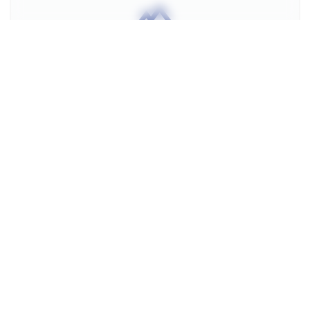
Da war leider jemand schneller, dieses
Angebot ist nicht mehr verfügbar.
Urlaub buchen
****
Noch mehr Angebote
Folge uns auf