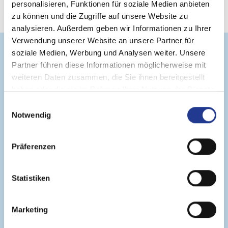
personalisieren, Funktionen für soziale Medien anbieten
Weitere Suchkriterien
zu können und die Zugriffe auf unsere Website zu
analysieren. Außerdem geben wir Informationen zu Ihrer
Verwendung unserer Website an unsere Partner für
soziale Medien, Werbung und Analysen weiter. Unsere
Partner führen diese Informationen möglicherweise mit
weiteren Daten zusammen, die Sie ihnen bereitgestellt
haben oder die sie im Rahmen Ihrer Nutzung der Dienste
gesammelt haben.
Einwilligungsauswahl
Notwendig
Wertvolle Familienzeit
Bei uns bedeutet Familienurlaub auch
Urlaub für die Eltern. Zahlreiche Angebote
Präferenzen
sind speziell auf Familien zugeschnitten.
Statistiken
Marketing